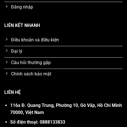
Đăng nhập
LIÊN KẾT NHANH
Điều khoản và điều kiện
Đại lý
Câu hỏi thường gặp
Chính sách bảo mật
LIÊN HỆ
116a Đ. Quang Trung, Phường 10, Gò Vấp, Hồ Chí Minh
70000, Việt Nam
Số điện thoại: 0888133833