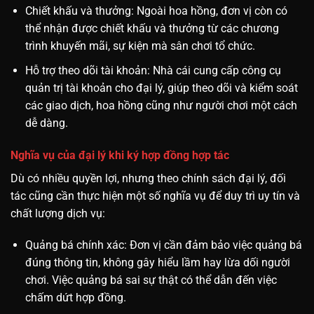
Chiết khấu và thưởng: Ngoài hoa hồng, đơn vị còn có
thể nhận được chiết khấu và thưởng từ các chương
trình khuyến mãi, sự kiện mà sân chơi tổ chức.
Hỗ trợ theo dõi tài khoản: Nhà cái cung cấp công cụ
quản trị tài khoản cho đại lý, giúp theo dõi và kiểm soát
các giao dịch, hoa hồng cũng như người chơi một cách
dễ dàng.
Nghĩa vụ của đại lý khi ký hợp đồng hợp tác
Dù có nhiều quyền lợi, nhưng theo chính sách đại lý, đối
tác cũng cần thực hiện một số nghĩa vụ để duy trì uy tín và
chất lượng dịch vụ:
Quảng bá chính xác: Đơn vị cần đảm bảo việc quảng bá
đúng thông tin, không gây hiểu lầm hay lừa dối người
chơi. Việc quảng bá sai sự thật có thể dẫn đến việc
chấm dứt hợp đồng.